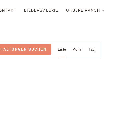
ONTAKT
BILDERGALERIE
UNSERE RANCH
VERANSTAL
STALTUNGEN SUCHEN
Liste
Monat
Tag
ANSICHTEN-
NAVIGATION