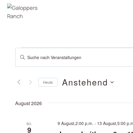
Zum
Inhalt
springen
VERANSTALTUNGEN
VERANSTALT
Bitte
Schlüsselwort
SUCHE
eingeben.
UND
Anstehend
Suche
Heute
nach
Datum
ANSICHTEN,
Veranstaltungen
wählen.
August 2026
Schlüsselwort.
NAVIGATION
9 August,2:00 p.m.
-
13 August,5:00 p.
SO.
9